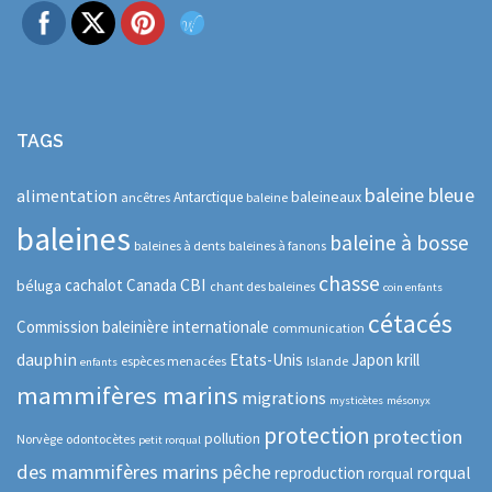
TAGS
baleine bleue
alimentation
baleineaux
Antarctique
ancêtres
baleine
baleines
baleine à bosse
baleines à dents
baleines à fanons
chasse
CBI
cachalot
Canada
béluga
chant des baleines
coin enfants
cétacés
Commission baleinière internationale
communication
dauphin
Etats-Unis
Japon
krill
espèces menacées
Islande
enfants
mammifères marins
migrations
mysticètes
mésonyx
protection
protection
pollution
Norvège
odontocètes
petit rorqual
des mammifères marins
pêche
rorqual
reproduction
rorqual